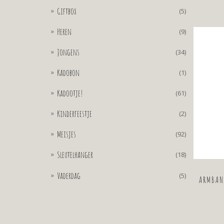
Giftbox
(5)
Heren
(9)
Jongens
(34)
Kadobon
(1)
Kadootje!
(61)
Kinderfeestje
(2)
Meisjes
(92)
Sleutelhanger
(18)
Vaderdag
(5)
ARMBAN