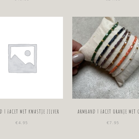
prijs
prijs
was:
is:
€79.95.
€49.95.
D | FACET MET KWASTJE ZILVER
ARMBAND | FACET ORANJE MET
€
4.95
€
7.95