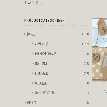
Home
/ Dames
PRODUCTCATEGORIEËN
Dames
(191)
Armbandje
(156)
DIY Pakket Dames
(2)
Enkelbandje
(12)
Kettingen
(11)
Oorbellen
(1)
A
Zonnebrilkoord
(9)
DIY Box
(5)