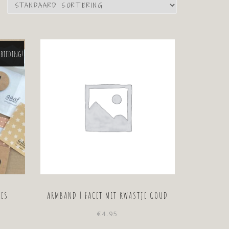
bieding!
MES
ARMBAND | FACET MET KWASTJE GOUD
€
4.95
Oorspronkelijke
Huidige