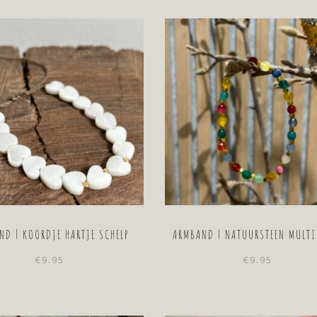
ND | KOORDJE HARTJE SCHELP
ARMBAND | NATUURSTEEN MULTI
€
9.95
€
9.95