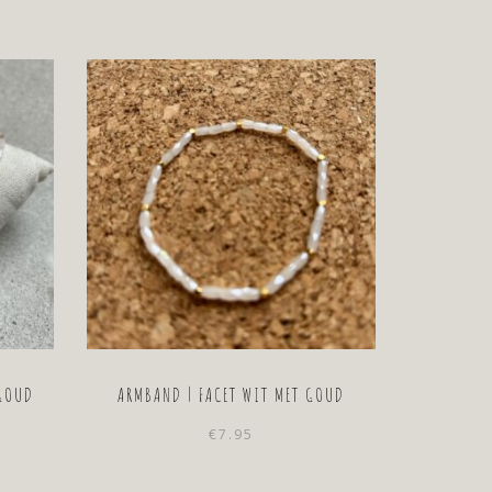
prijs
prijs
was:
is:
€29.95.
€24.95.
 GOUD
ARMBAND | FACET WIT MET GOUD
€
7.95