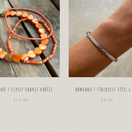
ND | SCHELP ORANJE HARTJE
ARMBAND | STAINLESS STEEL G
€
12.95
€
9.95