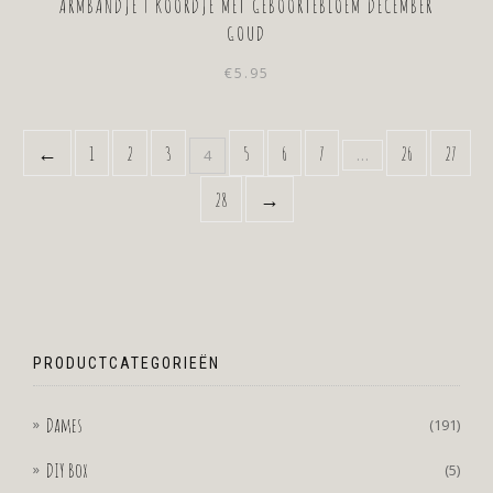
ARMBANDJE | KOORDJE MET GEBOORTEBLOEM DECEMBER
GOUD
€
5.95
←
1
2
3
5
6
7
26
27
4
…
28
→
PRODUCTCATEGORIEËN
Dames
(191)
DIY Box
(5)