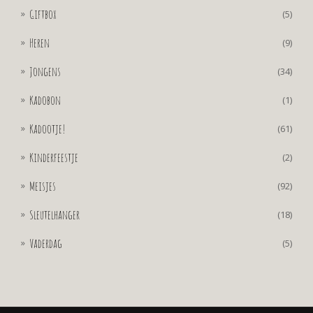
Giftbox
(5)
Heren
(9)
Jongens
(34)
Kadobon
(1)
Kadootje!
(61)
Kinderfeestje
(2)
Meisjes
(92)
Sleutelhanger
(18)
Vaderdag
(5)