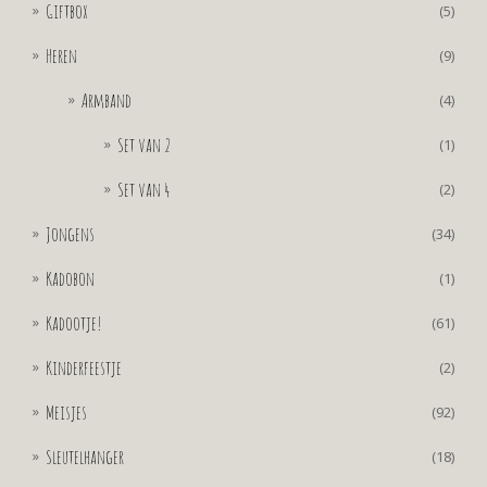
Giftbox
(5)
Heren
(9)
Armband
(4)
Set van 2
(1)
Set van 4
(2)
Jongens
(34)
Kadobon
(1)
Kadootje!
(61)
Kinderfeestje
(2)
Meisjes
(92)
Sleutelhanger
(18)