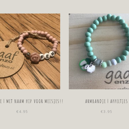
E | MET NAAM HIP VOOR MEISJES!!
ARMBANDJE | APPELTJES
€
4.95
€
3.95