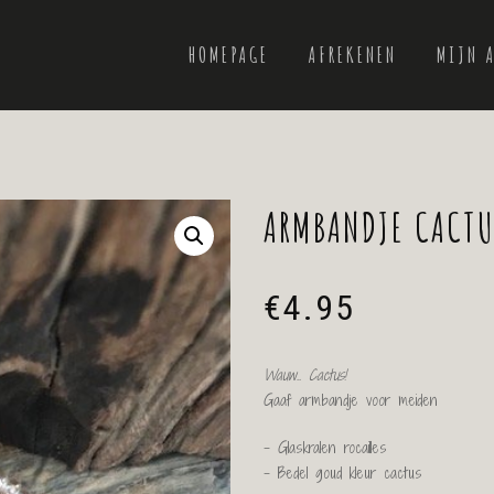
HOMEPAGE
AFREKENEN
MIJN 
ARMBANDJE CACTUS
€
4.95
Wauw.. Cactus!
Gaaf armbandje voor meiden
– Glaskralen rocailles
– Bedel goud kleur cactus