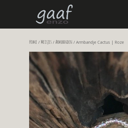
Home
Meisjes
Armbanden
/
/
/ Armbandje Cactus | Roze