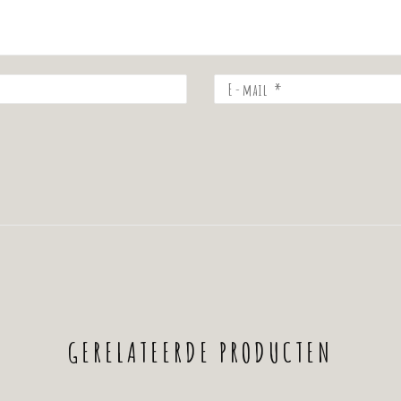
de
sterren
5
sterren
GERELATEERDE PRODUCTEN