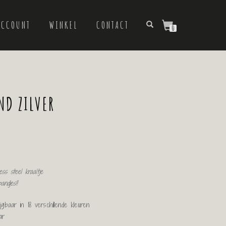
ACCOUNT
WINKEL
CONTACT
0
ND ZILVER
ss steel kraaltje
ndjes!!
ijgbaar in 18 verschillende kleuren
ar