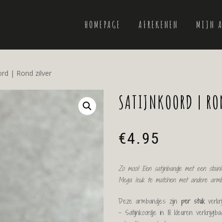
HOMEPAGE
AFREKENEN
MIJN 
ord | Rond zilver
SATIJNKOORD | RO
€
4.95
Zo mooi! Een satijnbandje met een stainle
Mega leuk te matchen met andere armba
Deze armbandjes zijn
per stuk
verkr
– Satijnkoordje in 18 kleuren verkrijgba