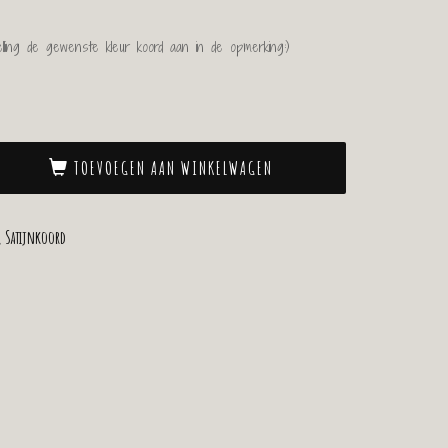
lling de gewenste kleur koord aan in de opmerking:)
TOEVOEGEN AAN WINKELWAGEN
,
Satijnkoord