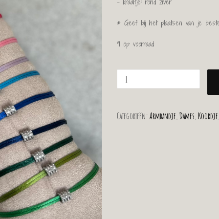
– kraaltje: rond zilver
* Geef bij het plaatsen van je beste
9 op voorraad
Categorieën:
Armbandje
,
Dames
,
Koordje