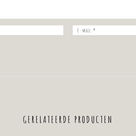
de
sterren
5
sterren
GERELATEERDE PRODUCTEN