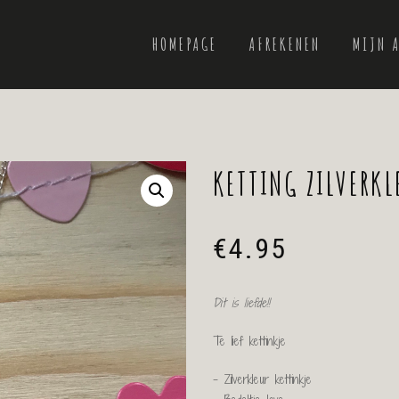
HOMEPAGE
AFREKENEN
MIJN 
KETTING ZILVERKL
€
4.95
Dit is liefde!!
Te lief kettinkje
– Zilverkleur kettinkje