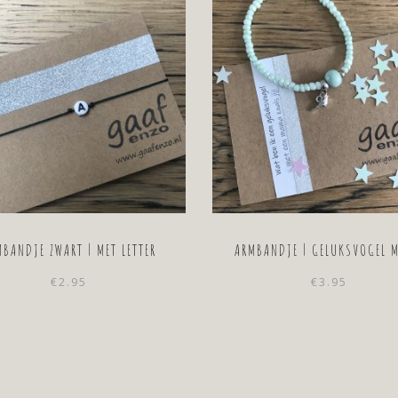
MBANDJE ZWART | MET LETTER
ARMBANDJE | GELUKSVOGEL 
€
2.95
€
3.95