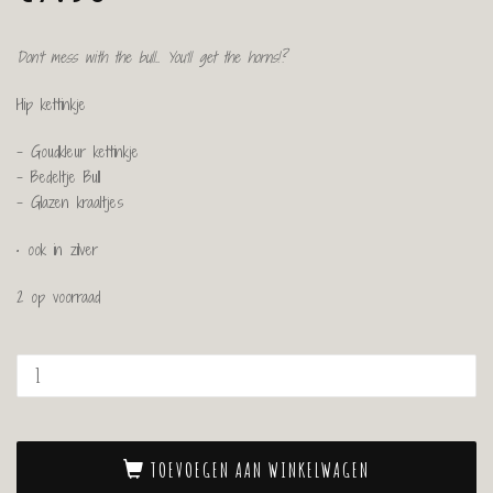
Don’t mess with the bull..
You’ll get the horns!?
Hip kettinkje
– Goudkleur kettinkje
– Bedeltje Bull
– Glazen kraaltjes
• ook in zilver
2 op voorraad
TOEVOEGEN AAN WINKELWAGEN