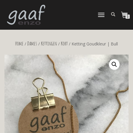
TOGGLE
0
NAVIGATION
Home
Dames
Kettingen
Kort
/
/
/
/ Ketting Goudkleur | Bull