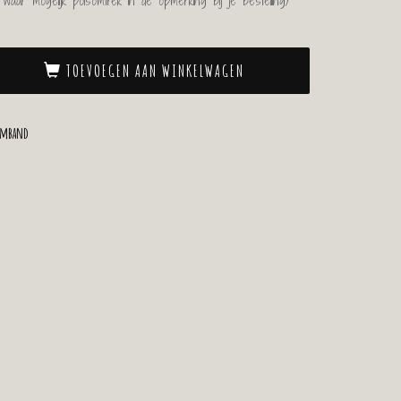
ar mogelijk polsomtrek in de opmerking bij je bestelling)
TOEVOEGEN AAN WINKELWAGEN
rmband