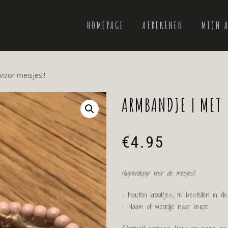
HOMEPAGE
AFREKENEN
MIJN 
oor meisjes!!
ARMBANDJE | MET 
€
4.95
Hipperdepip voor de meisjes!!
– Houten kraaltjes; te bestellen in k
– Naam of woordje naar keuze