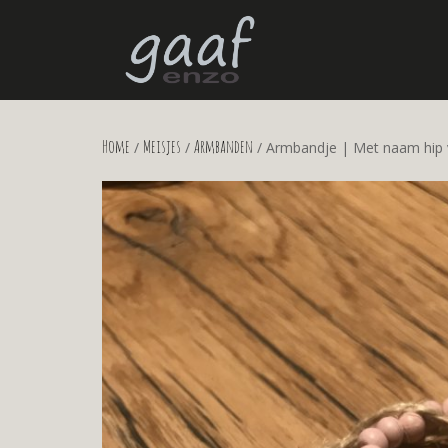
Home
Meisjes
Armbanden
/
/
/ Armbandje | Met naam hip v