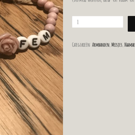
(Vermeld wensen; kleur en naam en wa
Categorieën:
Armbanden
,
Meisjes
,
Naama