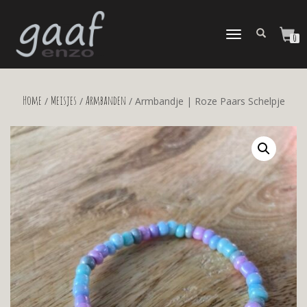
TOGGLE
0
NAVIGATION
Home
Meisjes
Armbanden
/
/
/ Armbandje | Roze Paars Schelpje