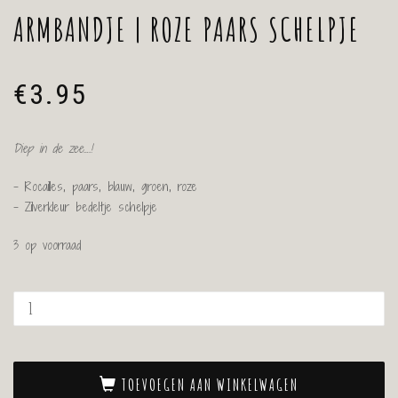
ARMBANDJE | ROZE PAARS SCHELPJE
€
3.95
Diep in de zee….!
– Rocailles, paars, blauw, groen, roze
– Zilverkleur bedeltje schelpje
3 op voorraad
TOEVOEGEN AAN WINKELWAGEN