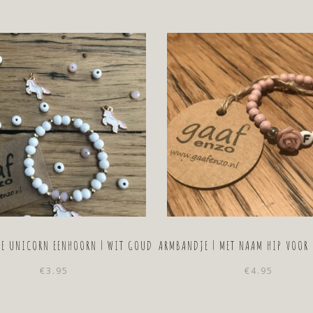
E UNICORN EENHOORN | WIT GOUD
ARMBANDJE | MET NAAM HIP VOOR 
€
3.95
€
4.95