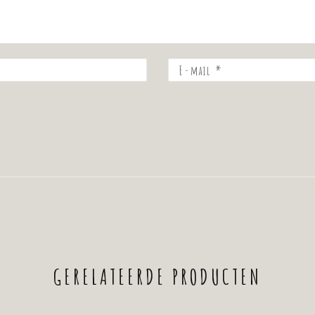
de
sterren
5
sterren
GERELATEERDE PRODUCTEN