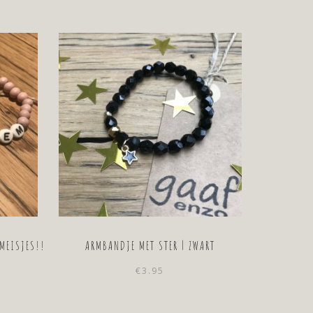
MEISJES!!
ARMBANDJE MET STER | ZWART
€
3.95