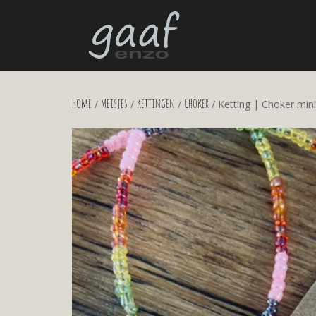
Home
Meisjes
Kettingen
Choker
/
/
/
/ Ketting | Choker mini 