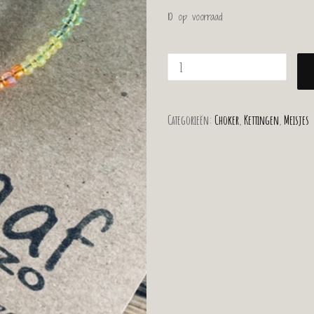
10 op voorraad
Categorieën:
Choker
,
Kettingen
,
Meisjes