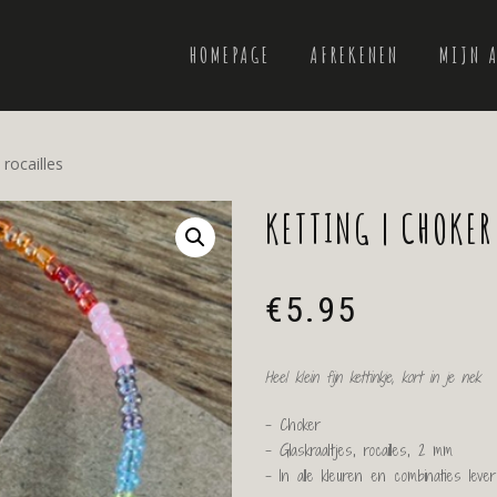
HOMEPAGE
AFREKENEN
MIJN 
rocailles
KETTING | CHOKER
€
5.95
Heel klein fijn kettinkje, kort in je nek
– Choker
– Glaskraaltjes, rocailles, 2 mm
– In alle kleuren en combinaties leve