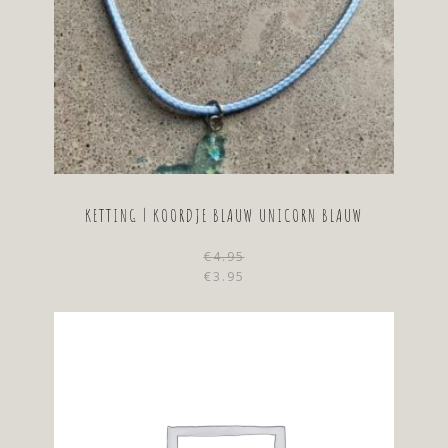
KETTING | KOORDJE BLAUW UNICORN BLAUW
€
4.95
Oorspronk
Huidige
€
3.95
prijs
prijs
was:
is:
€4.95.
€3.95.