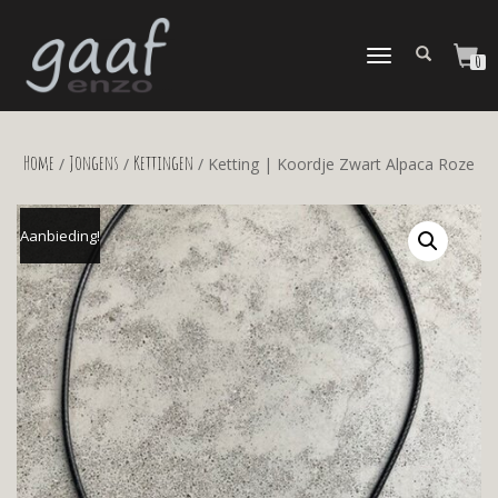
TOGGLE
0
NAVIGATION
Home
Jongens
Kettingen
/
/
/ Ketting | Koordje Zwart Alpaca Roze
Aanbieding!