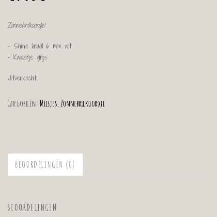
Zonnebrilkoordje!
– Shine kraal 6 mm wit
– Kwastje grijs
Uitverkocht
Categorieën:
Meisjes
,
Zonnebrilkoordje
BEOORDELINGEN (0)
BEOORDELINGEN