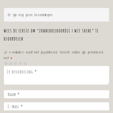
Er zijn nog geen beoordelingen.
WEES DE EERSTE OM “ZONNEBRILKOORDJE | WIT SHINE” TE
BEOORDELEN
Je e-mailadres wordt niet gepubliceerd.
Vereiste velden zijn gemarkeerd
met
*
1
2 van de 5
3 van de 5
4 van de 5 sterren
5 van de 5 sterren
van
sterren
sterren
de 5
sterren