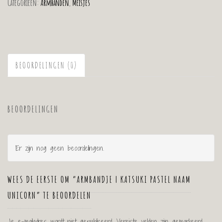
Categorieën:
Armbanden
,
Meisjes
BEOORDELINGEN (0)
BEOORDELINGEN
Er zijn nog geen beoordelingen.
WEES DE EERSTE OM “ARMBANDJE | KATSUKI PASTEL NAAM
UNICORN” TE BEOORDELEN
Je e-mailadres wordt niet gepubliceerd.
Vereiste velden zijn gemarkeerd