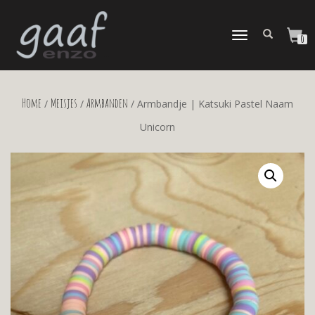
TOGGLE
0
NAVIGATION
Home
Meisjes
Armbanden
/
/
/ Armbandje | Katsuki Pastel Naam
Unicorn