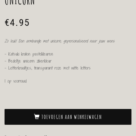
UNICORN
€
4.95
Zo leuk! Een armbandje met unicorn, gepersonaliseerd naar jouw wens
– Katsuki kralen pastelkleuren
– Bedeltje unicorn zilverkleur
– Letterkraaltjes, transparant roze met witte letters
1 op voorraad
TOEVOEGEN AAN WINKELWAGEN