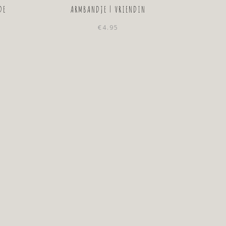
DE
ARMBANDJE | VRIENDIN
€
4.95