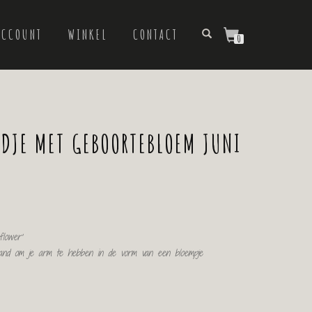
ACCOUNT
WINKEL
CONTACT
0
RDJE MET GEBOORTEBLOEM JUNI
flower’
aand om je arm te hebben in de vorm van een bloempje