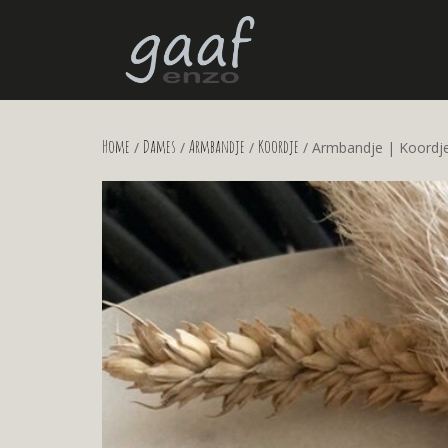
Home
Dames
Armbandje
Koordje
/
/
/
/ Armbandje | Koordj