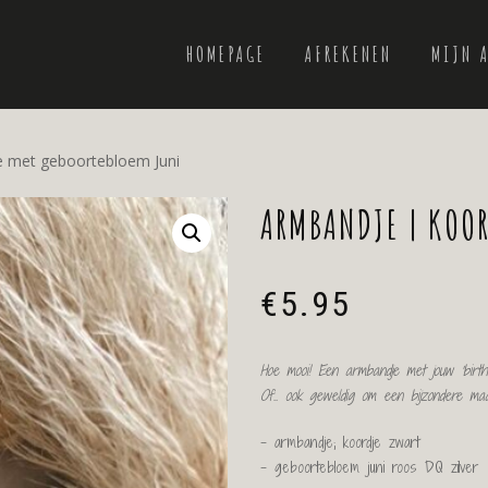
HOMEPAGE
AFREKENEN
MIJN 
e met geboortebloem Juni
ARMBANDJE | KOO
€
5.95
Hoe mooi! Een armbandje met jouw ‘birth
Of.. ook geweldig om een bijzondere m
– armbandje; koordje zwart
– geboortebloem juni roos DQ zilver