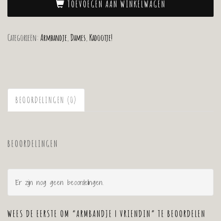
TOEVOEGEN AAN WINKELWAGEN
Categorieën:
Armbandje
,
Dames
,
Kadootje!
BEOORDELINGEN (0)
BEOORDELINGEN
Er zijn nog geen beoordelingen.
WEES DE EERSTE OM “ARMBANDJE | VRIENDIN” TE BEOORDELEN