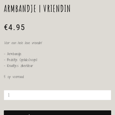
ARMBANDJE | VRIENDIN
€
4.95
Voor een hele lieve vriendin!
– Armbandje
– Bedeltje (geluks)vogel
– Kraaltjes zilverkleur
5 op voorraad