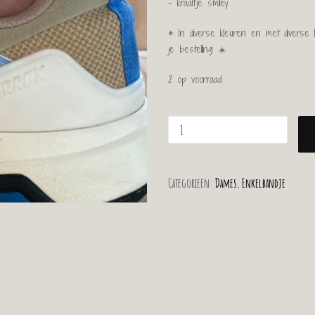
– kraaltje smiley
* In diverse kleuren en met diverse k
je bestelling ☀️
2 op voorraad
Categorieën:
Dames
,
Enkelbandje