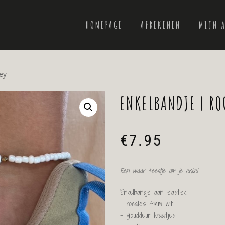
HOMEPAGE
AFREKENEN
MIJN 
ey
ENKELBANDJE | RO
€
7.95
Een waar feestje om je enkel
Enkelbandje aan elastiek
– rocailles 4mm wit
– goudkleur kraaltjes