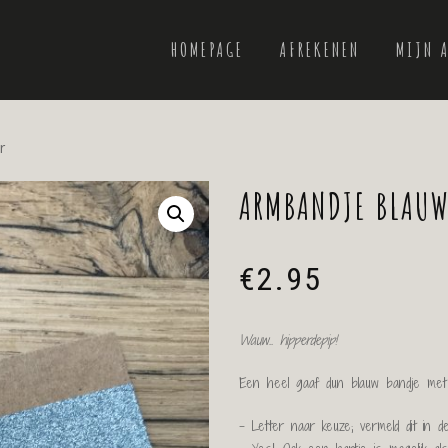
HOMEPAGE
AFREKENEN
MIJN 
r
ARMBANDJE BLAUW 
€
2.95
Wauw.. hipperdepip!
Een heel gaaf dun blauw bandje met e
– Letter naar keuze; vermeld dit in de