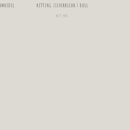
AMBEDEL
KETTING ZILVERKLEUR | BULL
€
7.95