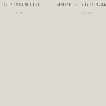
ETTING ZILVERKLEUR LIEFDE
ARMBANDJE MET ZILVERKLEUR NA
€
4.95
€
7.95