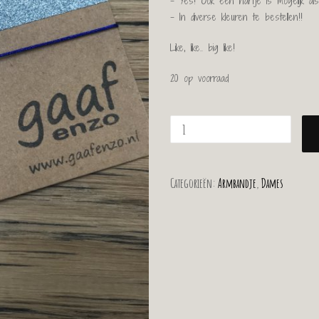
– Yes! Ook een hartje is mogelijk als 
– In diverse kleuren te bestellen!!
Like, like.. big like!
20 op voorraad
Categorieën:
Armbandje
,
Dames