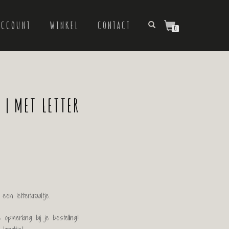
ACCOUNT
WINKEL
CONTACT
0
| MET LETTER
en letterkraaltje.
 opmerking bij je bestelling!