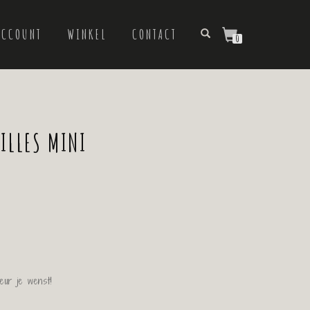
ACCOUNT
WINKEL
CONTACT
0
ILLES MINI
eur je wenst!