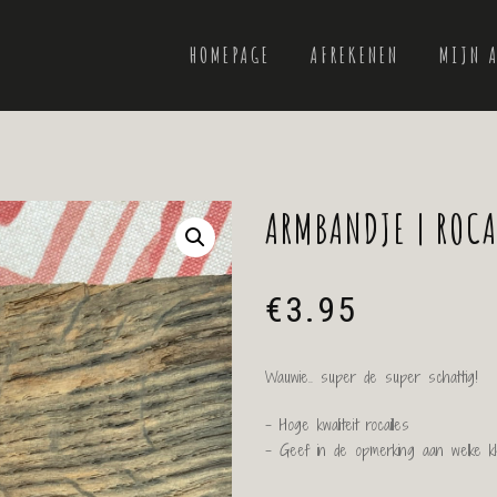
HOMEPAGE
AFREKENEN
MIJN 
ARMBANDJE | ROCA
€
3.95
Wauwie.. super de super schattig!
– Hoge kwaliteit rocailles
– Geef in de opmerking aan welke kl