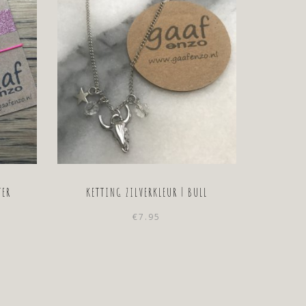
TER
KETTING ZILVERKLEUR | BULL
€
7.95