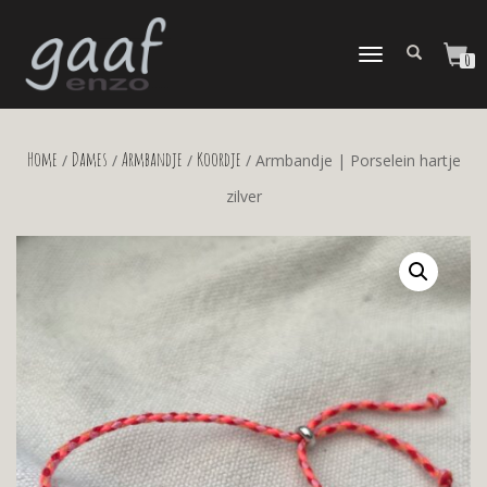
TOGGLE
0
NAVIGATION
Home
Dames
Armbandje
Koordje
/
/
/
/ Armbandje | Porselein hartje
zilver