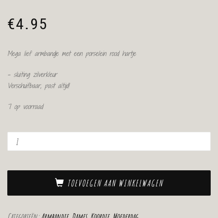
€
4.95
Mega lief armbandje met een porselein rood hartje
– sluiting zilverkleur
Verschuifbaar, past altijd!
7 op voorraad
TOEVOEGEN AAN WINKELWAGEN
Categorieën:
Armbandje
,
Dames
,
Koordje
,
Moederdag